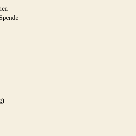
nen
 Spende
g)