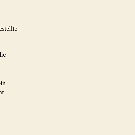
stellte
ie
ein
ht