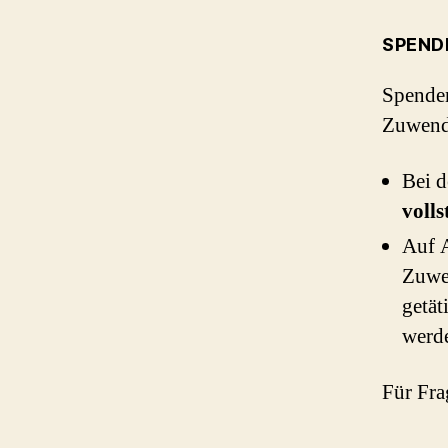
SPEND
Spenden
Zuwend
Bei 
volls
Auf A
Zuwe
getät
werd
Für Fra