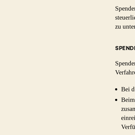
Spenden
steuerl
zu unte
SPENDE
Spenden
Verfahr
Bei d
Beim
zusa
einre
Verf